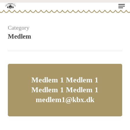
Men
Skip
to
Close
main
Category
Menu
content
Medlem
Medlem 1 Medlem 1
Medlem 1 Medlem 1
medlem1@kbx.dk