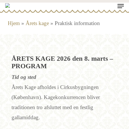
Men
Skip
to
Close
Hjem
»
Årets kage
»
Praktisk information
main
Menu
content
ÅRETS KAGE 2026 den 8. marts –
PROGRAM
Tid og sted
Årets Kage afholdes i Cirkusbygningen
(København). Kagekonkurrencen bliver
traditionen tro afsluttet med en festlig
gallamiddag.