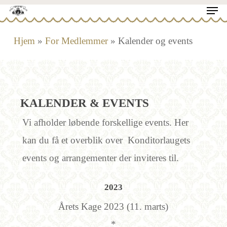
Men
Skip
to
Close
Hjem
»
For Medlemmer
»
Kalender og events
main
Menu
content
KALENDER & EVENTS
Vi afholder løbende forskellige events. Her
kan du få et overblik over Konditorlaugets
events og arrangementer der inviteres til.
2023
Årets Kage 2023 (11. marts)
*